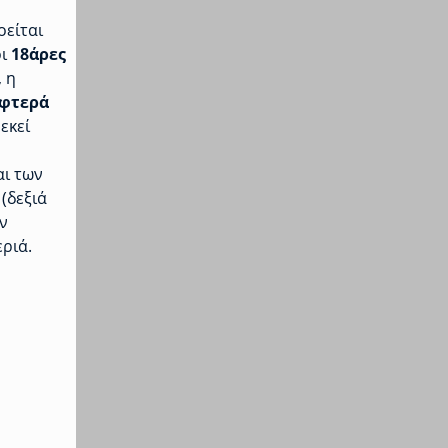
οείται
οι
18άρες
 η
φτερά
 εκεί
αι των
(δεξιά
ν
εριά.