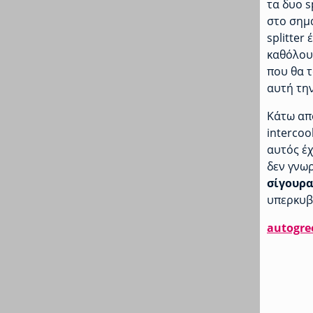
τα δυο s
στο σημα
splitter
καθόλου
που θα τ
αυτή την
Κάτω από
intercoo
αυτός έχ
δεν γνωρ
σίγουρα
υπερκυβι
autogre