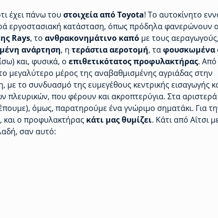
ιότι έχει πάνω του
στοιχεία από Toyota
! Το αυτοκίνητο ενν
ρά εργοστασιακή κατάσταση, όπως πρόδηλα φανερώνουν 
της Rays
, το
ανθρακονημάτινο καπό
με τους αεραγωγούς,
μένη ανάρτηση
, η
τεράστια αεροτομή
, τα
φουσκωμένα 
πίσω) και, φυσικά, ο
επιθετικότατος προφυλακτήρας
. Από
 το μεγαλύτερο μέρος της αναβαθμισμένης αγριάδας στην
, με το συνδυασμό της ευμεγέθους κεντρικής εισαγωγής κ
ν πλευρικών, που φέρουν και ακροπτερύγια. Στα αριστερά 
έπουμε), όμως, παρατηρούμε ένα γνώριμο σηματάκι. Για τη
α, και ο προφυλακτήρας
κάτι μας θυμίζει
. Κάτι από Αΐτσι μ
λαδή, σαν αυτό: