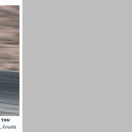
 του
ς, ένωσε