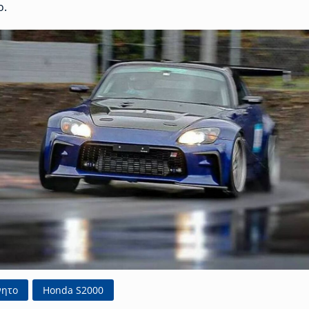
ο.
νητο
Honda S2000