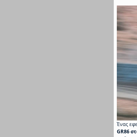
Ένας εφ
GR86 στ