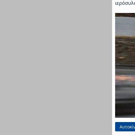
ιερόσυλ
Αυτοκί