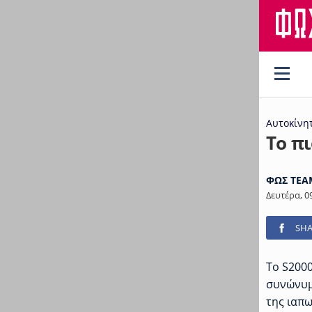
Αυτοκίνη
Το π
ΦΩΣ TEA
Δευτέρα, 0
SHA
Το S2000
συνώνυμα
της ιαπω