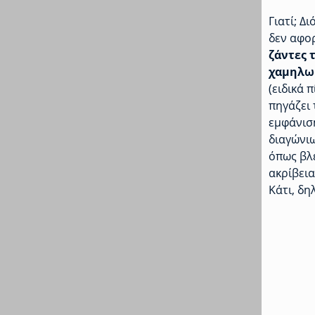
Γιατί; Δ
δεν αφο
ζάντες 
χαμηλω
(ειδικά 
πηγάζει
εμφάνιση
διαγώνιω
όπως βλ
ακρίβει
Κάτι, δη