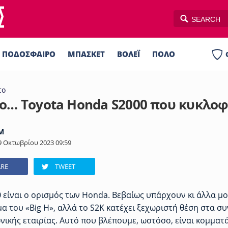
ΠΟΔΟΣΦΑΙΡΟ
ΜΠΑΣΚΕΤ
ΒΟΛΕΪ
ΠΟΛΟ
ΣΠΟΡ
AUTO-MOTO
PLUS
το
ιο… Toyota Honda S2000 που κυκλοφ
M
9 Οκτωβρίου 2023 09:59
RE
TWEET
 είναι ο ορισμός των Honda. Βεβαίως υπάρχουν κι άλλα μ
 του «Big H», αλλά το S2K κατέχει ξεχωριστή θέση στα σ
νικής εταιρίας. Αυτό που βλέπουμε, ωστόσο, είναι κομματά