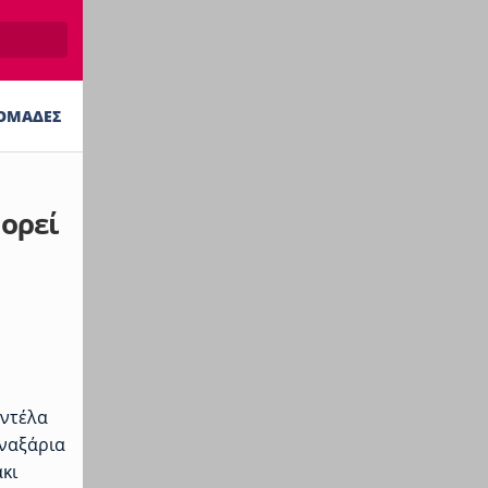
ΟΜΑΔΕΣ
ορεί
οντέλα
υναξάρια
κι