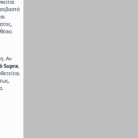
κειται
 σεβαστό
ναι
ατος,
θέσει
η. Αν
ό Supra
,
θετείται
τως,
α.