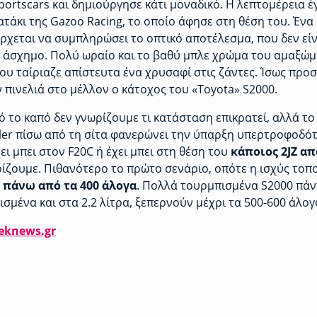
portscars και δημιούργησε κάτι μοναδικό. Η λεπτομέρεια έγ
τάκι της Gazoo Racing, το οποίο άφησε στη θέση του. Ένα
 έρχεται να συμπληρώσει το οπτικό αποτέλεσμα, που δεν εί
 άσχημο. Πολύ ωραίο και το βαθύ μπλε χρώμα του αμαξώμ
ου ταίριαζε απίστευτα ένα χρυσαφί στις ζάντες. Ίσως προσ
 πινελιά στο μέλλον ο κάτοχος του «Toyota» S2000.
 το καπό δεν γνωρίζουμε τι κατάσταση επικρατεί, αλλά το
ler πίσω από τη σίτα φανερώνει την ύπαρξη υπερτροφοδότ
ει μπει στον F20C ή έχει μπει στη θέση του
κάποιος 2JZ απ
ίζουμε. Πιθανότερο το πρώτο σενάριο, οπότε η ισχύς τοπο
 πάνω από τα 400 άλογα
. Πολλά τουρμπισμένα S2000 πάν
σμένα και στα 2.2 λίτρα, ξεπερνούν μέχρι τα 500-600 άλογ
eknews.gr