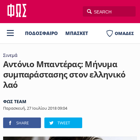
ΠΟΔΟΣΦΑΙΡΟ
ΜΠΑΣΚΕΤ
ΟΜΑΔΕΣ
ΒΟΛΕΪ
ΠΟΛΟ
ΣΠΟΡ
Σινεμά
Αντόνιο Μπαντέρας: Μήνυμα
συμπαράστασης στον ελληνικό
AUTO-MOTO
PLUS
λαό
ΦΩΣ TEAM
Παρασκευή, 27 Ιουλίου 2018 09:04
SHARE
TWEET