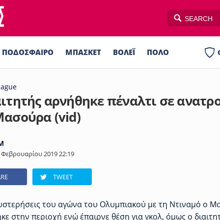
ΠΟΔΟΣΦΑΙΡΟ
ΜΠΑΣΚΕΤ
ΒΟΛΕΪ
ΠΟΛΟ
ΣΠΟΡ
AUTO-MOTO
PLUS
eague
αιτητής αρνήθηκε πέναλτι σε ανατρ
Μασούρα (vid)
M
 Φεβρουαρίου 2019 22:19
RE
TWEET
θυστερήσεις του αγώνα του Ολυμπιακού με τη Ντιναμό ο 
ε στην περιοχή ενώ έπαιρνε θέση για γκολ, όμως ο διαιτη