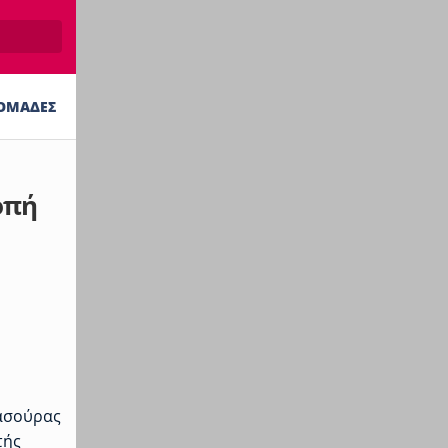
ΟΜΑΔΕΣ
οπή
Μασούρας
τής