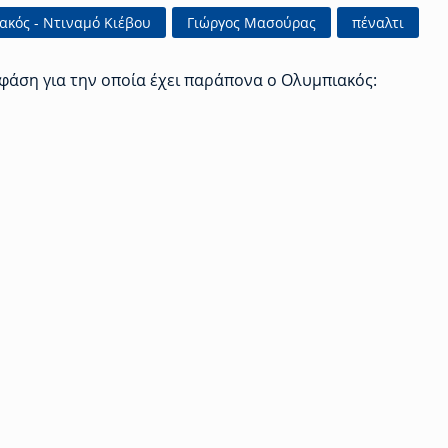
ακός - Ντιναμό Κιέβου
Γιώργος Μασούρας
πέναλτι
 φάση για την οποία έχει παράπονα ο Ολυμπιακός: