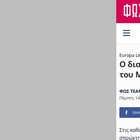
Europa L
Ο δι
του 
ΦΩΣ TEA
Πέμπτη, 14
SHA
Στις κα
σπρώχτηκ