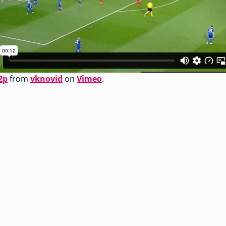
2p
from
vknovid
on
Vimeo
.